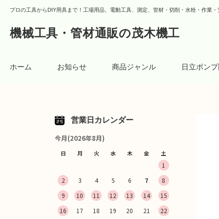
プロの工具からDIY用具まで！工場用品、電動工具、測定、管材・切削・水栓・作業・
機械工具・管材通販の茂木機工
ホーム
お知らせ
商品ジャンル
日立ポンプ
営業日カレンダー
今月(2026年8月)
日
月
火
水
木
金
土
1
2
3
4
5
6
7
8
9
10
11
12
13
14
15
16
17
18
19
20
21
22