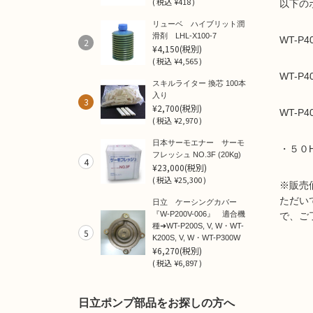
(
税込
¥418 )
以下の
リューベ ハイブリット潤
滑剤 LHL-X100-7
WT-P4
2
¥4,150
(税別)
(
税込
¥4,565 )
WT-P4
スキルライター 換芯 100本
入り
3
¥2,700
(税別)
WT-P4
(
税込
¥2,970 )
日本サーモエナー サーモ
・５０
フレッシュ NO.3F (20Kg)
4
¥23,000
(税別)
(
税込
¥25,300 )
※販売
ただい
日立 ケーシングカバー
『W-P200V-006』 適合機
で、ご
種➜WT-P200S, V, W・WT-
5
K200S, V, W・WT-P300W
¥6,270
(税別)
(
税込
¥6,897 )
日立ポンプ部品をお探しの方へ