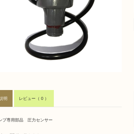
説明
レビュー
（ 0 ）
ンプ専用部品 圧力センサー