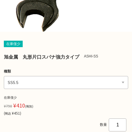
在庫僅少
ASHI-SS
旭金属 丸形片口スパナ強力タイプ
種類
在庫僅少
¥410
¥790
(税別)
(
¥451
)
税込
数量