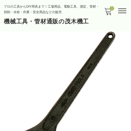
プロの工具からDIY用具まで！工場用品、電動工具、測定、管材・
0
切削・水栓・作業・安全用品などの販売
機械工具・管材通販の茂木機工