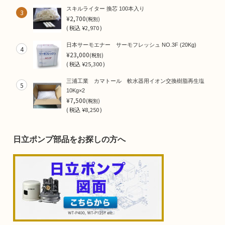
スキルライター 換芯 100本入り
3
¥2,700
(税別)
(
税込
¥2,970 )
日本サーモエナー サーモフレッシュ NO.3F (20Kg)
4
¥23,000
(税別)
(
税込
¥25,300 )
三浦工業 カマトール 軟水器用イオン交換樹脂再生塩
5
10Kg×2
¥7,500
(税別)
(
税込
¥8,250 )
日立ポンプ部品をお探しの方へ