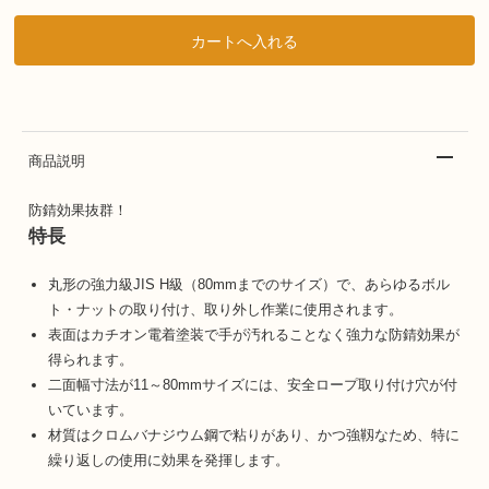
商品説明
防錆効果抜群！
特長
丸形の強力級JIS H級（80mmまでのサイズ）で、あらゆるボル
ト・ナットの取り付け、取り外し作業に使用されます。
表面はカチオン電着塗装で手が汚れることなく強力な防錆効果が
得られます。
二面幅寸法が11～80mmサイズには、安全ロープ取り付け穴が付
いています。
材質はクロムバナジウム鋼で粘りがあり、かつ強靱なため、特に
繰り返しの使用に効果を発揮します。