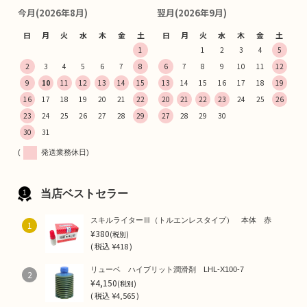
今月(2026年8月)
翌月(2026年9月)
日
月
火
水
木
金
土
日
月
火
水
木
金
土
1
1
2
3
4
5
2
3
4
5
6
7
8
6
7
8
9
10
11
12
9
10
11
12
13
14
15
13
14
15
16
17
18
19
16
17
18
19
20
21
22
20
21
22
23
24
25
26
23
24
25
26
27
28
29
27
28
29
30
30
31
(
発送業務休日)
当店ベストセラー
スキルライターⅢ（トルエンレスタイプ） 本体 赤
1
¥380
(税別)
(
税込
¥418 )
リューベ ハイブリット潤滑剤 LHL-X100-7
2
¥4,150
(税別)
(
税込
¥4,565 )