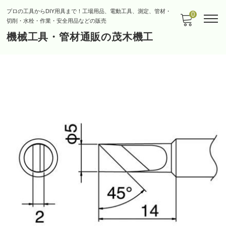
プロの工具からDIY用具まで！工場用品、電動工具、測定、管材・
0
切削・水栓・作業・安全用品などの販売
機械工具・管材通販の茂木機工