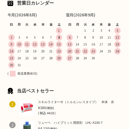
営業日カレンダー
今月(2026年8月)
翌月(2026年9月)
日
月
火
水
木
金
土
日
月
火
水
木
金
土
1
1
2
3
4
5
2
3
4
5
6
7
8
6
7
8
9
10
11
12
9
10
11
12
13
14
15
13
14
15
16
17
18
19
16
17
18
19
20
21
22
20
21
22
23
24
25
26
23
24
25
26
27
28
29
27
28
29
30
30
31
(
発送業務休日)
当店ベストセラー
スキルライターⅢ（トルエンレスタイプ） 本体 赤
1
¥380
(税別)
(
税込
¥418 )
リューベ ハイブリット潤滑剤 LHL-X100-7
2
¥4,150
(税別)