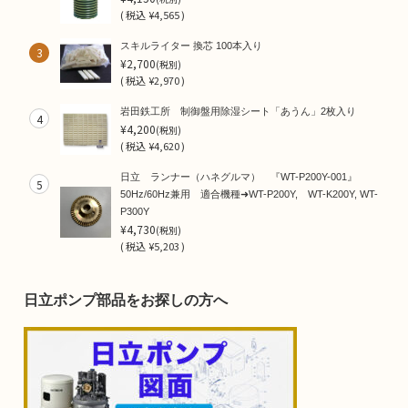
(
税込
¥4,565 )
スキルライター 換芯 100本入り
3
¥2,700
(税別)
(
税込
¥2,970 )
岩田鉄工所 制御盤用除湿シート「あうん」2枚入り
4
¥4,200
(税別)
(
税込
¥4,620 )
日立 ランナー（ハネグルマ） 『WT-P200Y-001』
5
50Hz/60Hz兼用 適合機種➜WT-P200Y, WT-K200Y, WT-
P300Y
¥4,730
(税別)
(
税込
¥5,203 )
日立ポンプ部品をお探しの方へ