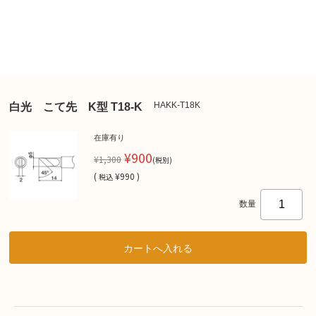
HAKK-T18K
白光 こて先 K型 T18-K
在庫有り
¥900
¥1,300
(税別)
(
¥990 )
税込
数量