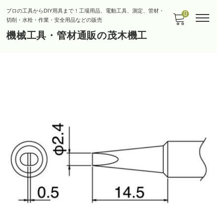
プロの工具からDIY用具まで！工場用品、電動工具、測定、管材・
0
切削・水栓・作業・安全用品などの販売
機械工具・管材通販の茂木機工