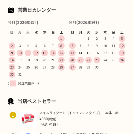
営業日カレンダー
今月(2026年8月)
翌月(2026年9月)
日
月
火
水
木
金
土
日
月
火
水
木
金
土
1
1
2
3
4
5
2
3
4
5
6
7
8
6
7
8
9
10
11
12
9
10
11
12
13
14
15
13
14
15
16
17
18
19
16
17
18
19
20
21
22
20
21
22
23
24
25
26
23
24
25
26
27
28
29
27
28
29
30
30
31
(
発送業務休日)
当店ベストセラー
スキルライターⅢ（トルエンレスタイプ） 本体 赤
1
¥380
(税別)
(
税込
¥418 )