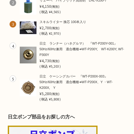
リューベ ハイブリット潤滑剤 LHL-X100-7
2
¥4,150
(税別)
(
税込
¥4,565 )
スキルライター 換芯 100本入り
3
¥2,700
(税別)
(
税込
¥2,970 )
日立 ランナー（ハネグルマ） 『WT-P200Y-001』
4
50Hz/60Hz兼用 適合機種➜WT-P200Y, WT-K200Y, WT-
P300Y
¥4,730
(税別)
(
税込
¥5,203 )
日立 ケーシングカバー 『WT-P200X-003』
5
50Hz/60Hz兼用 適合機種➜WT-P200X、Y ・WT-
K200X, Y
¥5,280
(税別)
(
税込
¥5,808 )
日立ポンプ部品をお探しの方へ