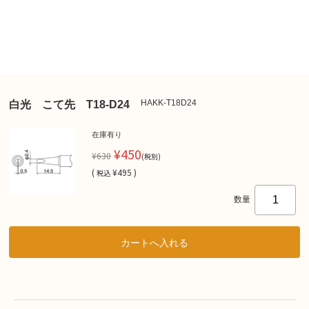
HAKK-T18D24
白光 こて先 T18-D24
在庫有り
¥450
¥630
(税別)
(
¥495 )
税込
数量