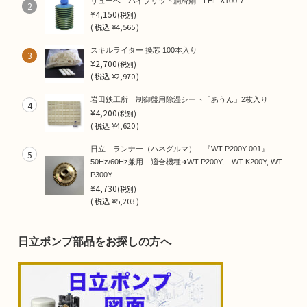
リューベ ハイブリット潤滑剤 LHL-X100-7
2
¥4,150
(税別)
(
税込
¥4,565 )
スキルライター 換芯 100本入り
3
¥2,700
(税別)
(
税込
¥2,970 )
岩田鉄工所 制御盤用除湿シート「あうん」2枚入り
4
¥4,200
(税別)
(
税込
¥4,620 )
日立 ランナー（ハネグルマ） 『WT-P200Y-001』
5
50Hz/60Hz兼用 適合機種➜WT-P200Y, WT-K200Y, WT-
P300Y
¥4,730
(税別)
(
税込
¥5,203 )
日立ポンプ部品をお探しの方へ