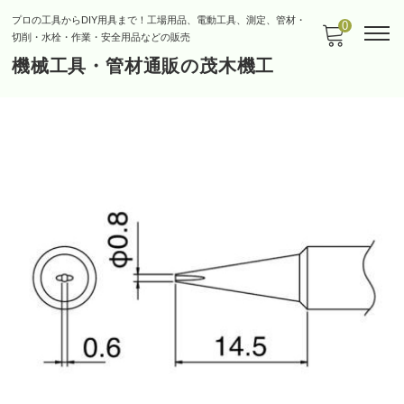
プロの工具からDIY用具まで！工場用品、電動工具、測定、管材・
0
切削・水栓・作業・安全用品などの販売
機械工具・管材通販の茂木機工