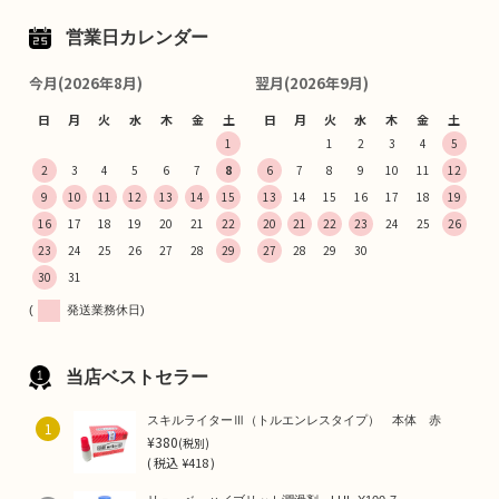
営業日カレンダー
今月(2026年8月)
翌月(2026年9月)
日
月
火
水
木
金
土
日
月
火
水
木
金
土
1
1
2
3
4
5
2
3
4
5
6
7
8
6
7
8
9
10
11
12
9
10
11
12
13
14
15
13
14
15
16
17
18
19
16
17
18
19
20
21
22
20
21
22
23
24
25
26
23
24
25
26
27
28
29
27
28
29
30
30
31
(
発送業務休日)
当店ベストセラー
スキルライターⅢ（トルエンレスタイプ） 本体 赤
1
¥380
(税別)
(
税込
¥418 )