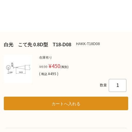
HAKK-T18D08
白光 こて先 0.8D型 T18-D08
在庫有り
¥450
¥630
(税別)
(
¥495 )
税込
数量