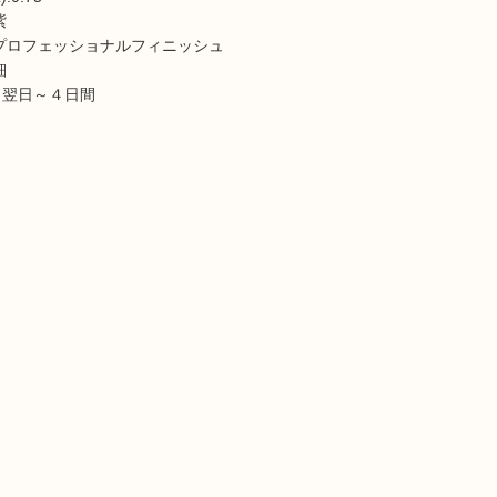
紫
:プロフェッショナルフィニッシュ
細
：翌日～４日間