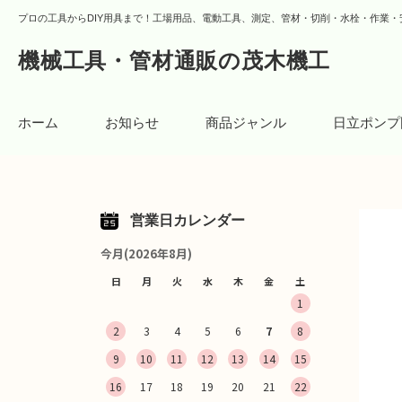
プロの工具からDIY用具まで！工場用品、電動工具、測定、管材・切削・水栓・作業・
機械工具・管材通販の茂木機工
ホーム
お知らせ
商品ジャンル
日立ポンプ
営業日カレンダー
今月(2026年8月)
日
月
火
水
木
金
土
1
2
3
4
5
6
7
8
9
10
11
12
13
14
15
16
17
18
19
20
21
22