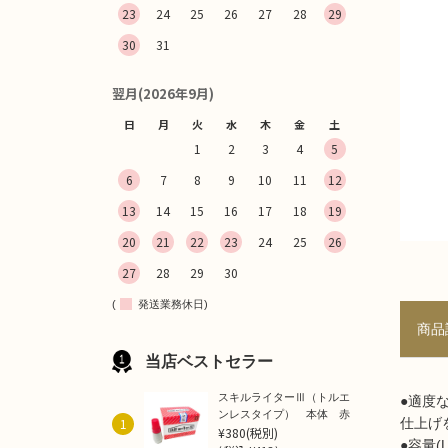
23
24
25
26
27
28
29
30
31
翌月(2026年9月)
日
月
火
水
木
金
土
1
2
3
4
5
6
7
8
9
10
11
12
13
14
15
16
17
18
19
20
21
22
23
24
25
26
27
28
29
30
(
発送業務休日)
商品
当店ベストセラー
スキルライターⅢ（トルエ
●適度
ンレスタイプ） 本体 赤
1
仕上げ
¥380
(税別)
●容量(L)