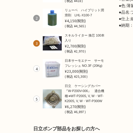
(
税込
¥418 )
●色:薄
リューベ ハイブリット潤
●品名
滑剤 LHL-X100-7
2
●仕上:
¥4,150
(税別)
●納期
(
税込
¥4,565 )
スキルライター 換芯 100本
入り
3
¥2,700
(税別)
(
税込
¥2,970 )
日本サーモエナー サーモ
フレッシュ NO.3F (20Kg)
4
¥23,000
(税別)
(
税込
¥25,300 )
日立 ケーシングカバー
『W-P200V-006』 適合機
種➜WT-P200S, V, W・WT-
5
K200S, V, W・WT-P300W
¥6,270
(税別)
(
税込
¥6,897 )
日立ポンプ部品をお探しの方へ