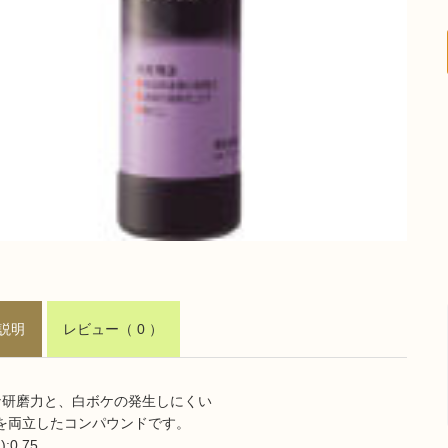
説明
レビュー
（ 0 ）
な研磨力と、白ボケの発生しにくい
を両立したコンパウンドです。
:0.75