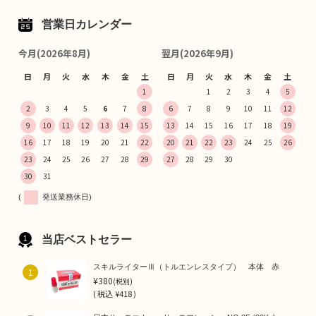
営業日カレンダー
今月(2026年8月)
翌月(2026年9月)
日
月
火
水
木
金
土
日
月
火
水
木
金
土
1
1
2
3
4
5
2
3
4
5
6
7
8
6
7
8
9
10
11
12
9
10
11
12
13
14
15
13
14
15
16
17
18
19
16
17
18
19
20
21
22
20
21
22
23
24
25
26
23
24
25
26
27
28
29
27
28
29
30
30
31
(
発送業務休日)
当店ベストセラー
スキルライターⅢ（トルエンレスタイプ） 本体 赤
1
¥380
(税別)
(
税込
¥418 )