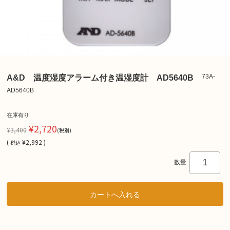
73A-
A&D 温度湿度アラーム付き温湿度計 AD5640B
AD5640B
在庫有り
¥2,720
¥3,400
(税別)
(
¥2,992 )
税込
数量