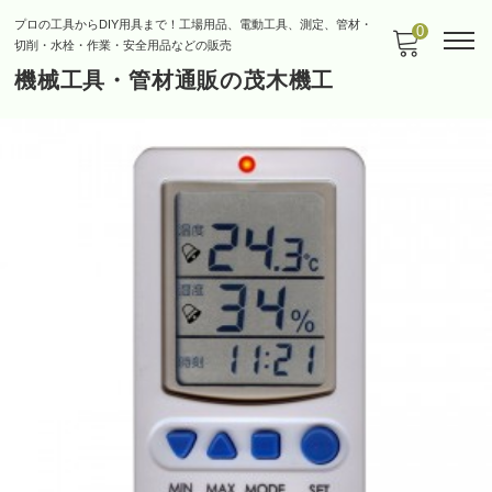
プロの工具からDIY用具まで！工場用品、電動工具、測定、管材・
0
切削・水栓・作業・安全用品などの販売
機械工具・管材通販の茂木機工