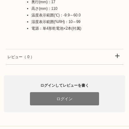
奥行(mm)：17
高さ(mm)：110
温度表示範囲(℃)：-9.9～60.0
湿度表示範囲(%RH)：10～99
電源：単4形乾電池×2本(付属)
レビュー
（ 0 ）
ログインしてレビューを書く
ログイン