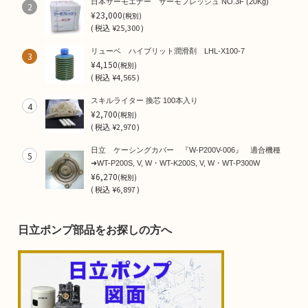
日本サーモエナー サーモフレッシュ NO.3F (20Kg)
2
¥23,000
(税別)
(
税込
¥25,300 )
リューベ ハイブリット潤滑剤 LHL-X100-7
3
¥4,150
(税別)
(
税込
¥4,565 )
スキルライター 換芯 100本入り
4
¥2,700
(税別)
(
税込
¥2,970 )
日立 ケーシングカバー 『W-P200V-006』 適合機種
5
➜WT-P200S, V, W・WT-K200S, V, W・WT-P300W
¥6,270
(税別)
(
税込
¥6,897 )
日立ポンプ部品をお探しの方へ