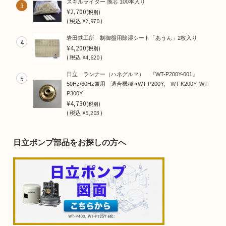
スキルライター 換芯 100本入り
3
¥2,700
(税別)
(
税込
¥2,970 )
岩田鉄工所 制御盤用除湿シート「あうん」2枚入り
4
¥4,200
(税別)
(
税込
¥4,620 )
日立 ランナー（ハネグルマ） 『WT-P200Y-001』
5
50Hz/60Hz兼用 適合機種➜WT-P200Y, WT-K200Y, WT-
P300Y
¥4,730
(税別)
(
税込
¥5,203 )
日立ポンプ部品をお探しの方へ