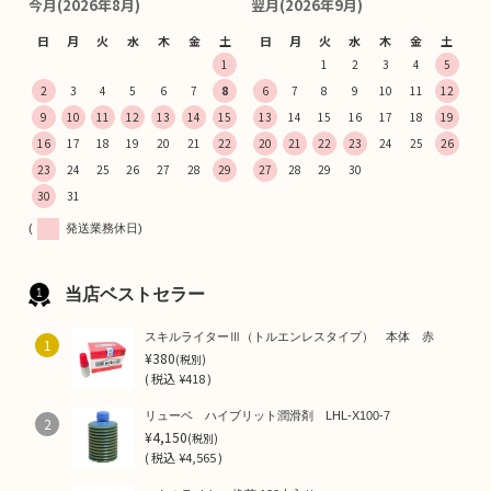
今月(2026年8月)
翌月(2026年9月)
日
月
火
水
木
金
土
日
月
火
水
木
金
土
1
1
2
3
4
5
2
3
4
5
6
7
8
6
7
8
9
10
11
12
9
10
11
12
13
14
15
13
14
15
16
17
18
19
16
17
18
19
20
21
22
20
21
22
23
24
25
26
23
24
25
26
27
28
29
27
28
29
30
30
31
(
発送業務休日)
当店ベストセラー
スキルライターⅢ（トルエンレスタイプ） 本体 赤
1
¥380
(税別)
(
税込
¥418 )
リューベ ハイブリット潤滑剤 LHL-X100-7
2
¥4,150
(税別)
(
税込
¥4,565 )