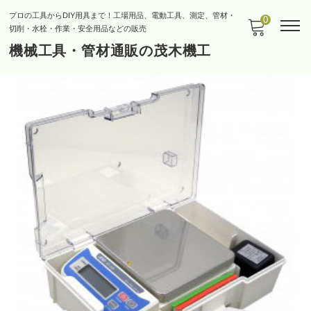
プロの工具からDIY用具まで！工場用品、電動工具、測定、管材・
0
切削・水栓・作業・安全用品などの販売
機械工具・管材通販の茂木機工