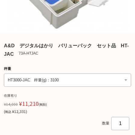
A&D デジタルはかり バリューパック セット品 HT-
73A-HTJAC
JAC
秤量
在庫有り
¥11,210
¥14,000
(税別)
(
¥12,331
)
税込
数量