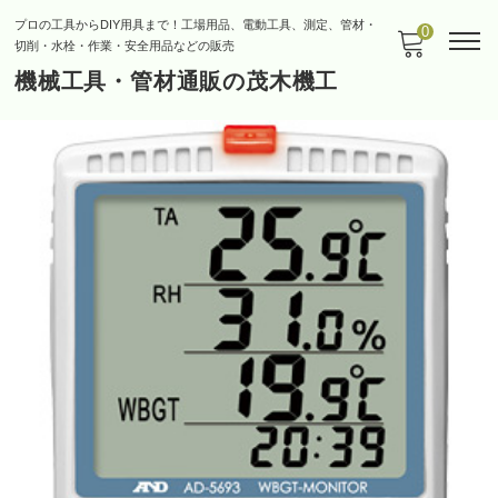
プロの工具からDIY用具まで！工場用品、電動工具、測定、管材・
0
切削・水栓・作業・安全用品などの販売
機械工具・管材通販の茂木機工