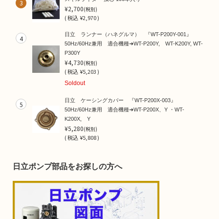
3
¥2,700
(税別)
(
税込
¥2,970 )
日立 ランナー（ハネグルマ） 『WT-P200Y-001』
4
50Hz/60Hz兼用 適合機種➜WT-P200Y, WT-K200Y, WT-
P300Y
¥4,730
(税別)
(
税込
¥5,203 )
Soldout
日立 ケーシングカバー 『WT-P200X-003』
5
50Hz/60Hz兼用 適合機種➜WT-P200X、Y ・WT-
K200X, Y
¥5,280
(税別)
(
税込
¥5,808 )
日立ポンプ部品をお探しの方へ