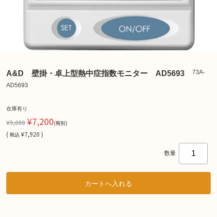
73A-
A&D 壁掛・卓上型熱中症指数モニター AD5693
AD5693
在庫有り
¥7,200
¥9,000
(税別)
(
¥7,920 )
税込
数量