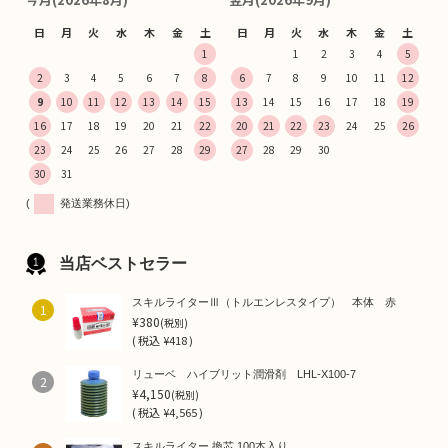
日
月
火
水
木
金
土
日
月
火
水
木
金
土
1
1
2
3
4
5
2
3
4
5
6
7
8
6
7
8
9
10
11
12
9
10
11
12
13
14
15
13
14
15
16
17
18
19
16
17
18
19
20
21
22
20
21
22
23
24
25
26
23
24
25
26
27
28
29
27
28
29
30
30
31
(
発送業務休日)
当店ベストセラー
スキルライターⅢ（トルエンレスタイプ） 本体 赤
1
¥380
(税別)
(
税込
¥418 )
リューベ ハイブリット潤滑剤 LHL-X100-7
2
¥4,150
(税別)
(
税込
¥4,565 )
スキルライター 換芯 100本入り