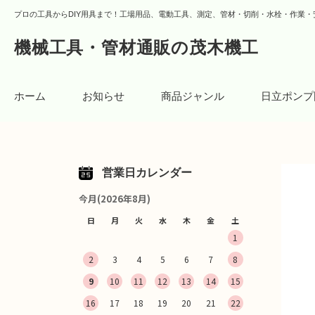
プロの工具からDIY用具まで！工場用品、電動工具、測定、管材・切削・水栓・作業・
機械工具・管材通販の茂木機工
ホーム
お知らせ
商品ジャンル
日立ポンプ
営業日カレンダー
今月(2026年8月)
日
月
火
水
木
金
土
1
2
3
4
5
6
7
8
9
10
11
12
13
14
15
16
17
18
19
20
21
22