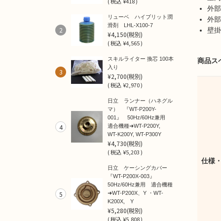
(
税込
¥418 )
外部
リューベ ハイブリット潤
外部
滑剤 LHL-X100-7
2
壁掛
¥4,150
(税別)
(
税込
¥4,565 )
スキルライター 換芯 100本
商品ス
入り
3
¥2,700
(税別)
(
税込
¥2,970 )
日立 ランナー（ハネグル
マ） 『WT-P200Y-
001』 50Hz/60Hz兼用
4
適合機種➜WT-P200Y,
WT-K200Y, WT-P300Y
¥4,730
(税別)
(
税込
¥5,203 )
仕様
日立 ケーシングカバー
『WT-P200X-003』
50Hz/60Hz兼用 適合機種
5
➜WT-P200X、Y ・WT-
K200X, Y
¥5,280
(税別)
(
税込
¥5,808 )