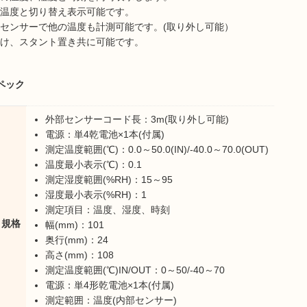
温度と切り替え表示可能です。
センサーで他の温度も計測可能です。(取り外し可能）
け、スタント置き共に可能です。
ペック
外部センサーコード長：3m(取り外し可能)
電源：単4乾電池×1本(付属)
測定温度範囲(℃)：0.0～50.0(IN)/-40.0～70.0(OUT)
温度最小表示(℃)：0.1
測定湿度範囲(%RH)：15～95
湿度最小表示(%RH)：1
測定項目：温度、湿度、時刻
・規格
幅(mm)：101
奥行(mm)：24
高さ(mm)：108
測定温度範囲(℃)IN/OUT：0～50/-40～70
電源：単4形乾電池×1本(付属)
測定範囲：温度(内部センサー)