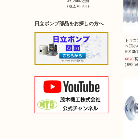
¥5,280
(税別)
(
税込
¥5,808 )
日立ポンプ部品をお探しの方へ
トラス
ベ頭小
B01051
¥620
(
(
税込
¥6