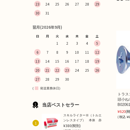
23
24
25
26
27
28
29
30
31
翌月(2026年9月)
日
月
火
水
木
金
土
1
2
3
4
5
6
7
8
9
10
11
12
13
14
15
16
17
18
19
20
21
22
23
24
25
26
27
28
29
30
(
発送業務休日)
トラス
頭小ね
当店ベストセラー
B02061
¥620
(
スキルライターⅢ（トルエ
(
税込
¥6
ンレスタイプ） 本体 赤
1
¥380
(税別)