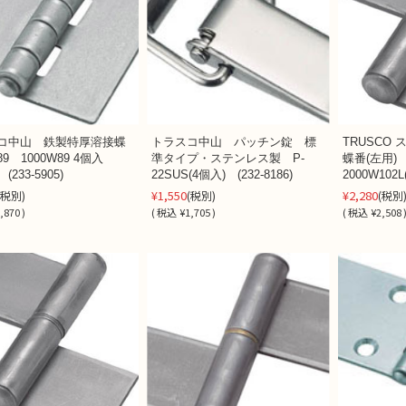
コ中山 鉄製特厚溶接蝶
トラスコ中山 パッチン錠 標
TRUSCO
9 1000W89 4個入
準タイプ・ステンレス製 P-
蝶番(左用)
33-5905)
22SUS(4個入) (232-8186)
2000W102L
¥1,550
¥2,280
(税別)
(税別)
(税別
,870 )
(
税込
¥1,705 )
(
税込
¥2,508 