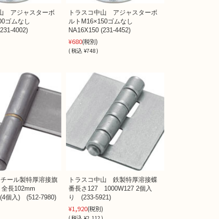
山 アジャスターボ
トラスコ中山 アジャスターボ
100ゴムなし
ルトM16×150ゴムなし
231-4002)
NA16X150 (231-4452)
¥680
(税別)
(
税込
¥748 )
 スチール製特厚溶接旗
トラスコ中山 鉄製特厚溶接蝶
 全長102mm
番長さ127 1000W127 2個入
(4個入) (512-7980)
り (233-5921)
¥1,920
)
(税別)
)
(
税込
¥2,112 )