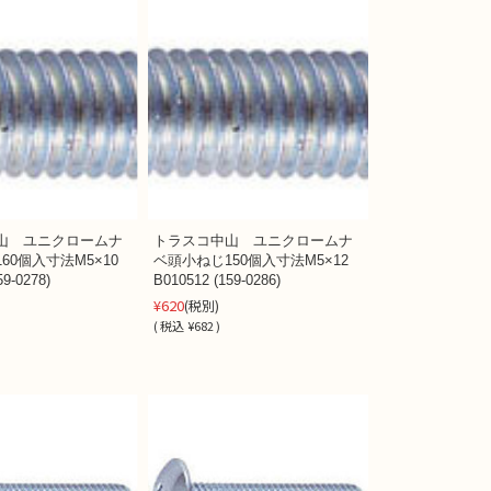
山 ユニクロームナ
トラスコ中山 ユニクロームナ
60個入寸法M5×10
ベ頭小ねじ150個入寸法M5×12
59-0278)
B010512 (159-0286)
¥620
(税別)
(
税込
¥682 )