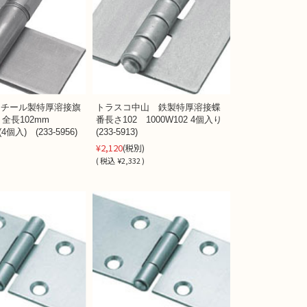
 スチール製特厚溶接旗
トラスコ中山 鉄製特厚溶接蝶
 全長102mm
番長さ102 1000W102 4個入り
(4個入) (233-5956)
(233-5913)
¥2,120
)
(税別)
)
(
税込
¥2,332 )