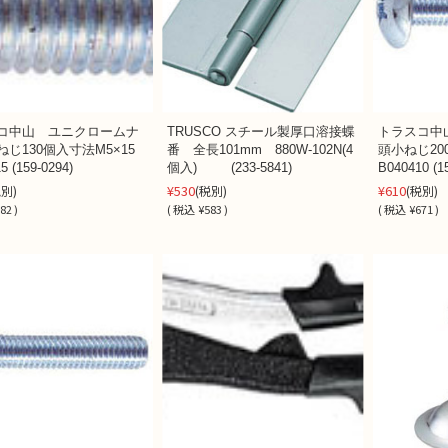
コ中山 ユニクロームナ
TRUSCO スチール製厚口溶接蝶
トラスコ中
ねじ130個入寸法M5×15
番 全長101mm 880W-102N(4
頭小ねじ20
5 (159-0294)
個入) (233-5841)
B040410 (1
¥530
¥610
税別)
(税別)
(税別)
82 )
(
税込
¥583 )
(
税込
¥671 )