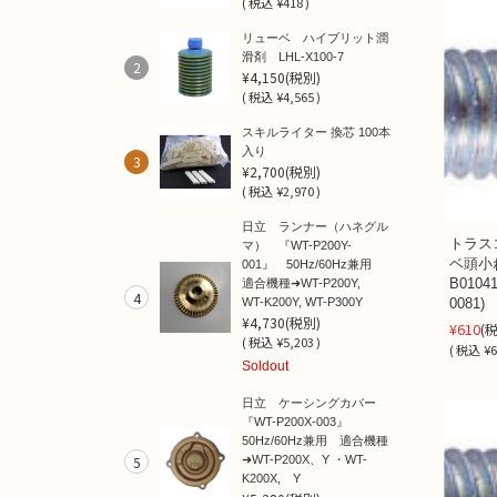
(
税込
¥418 )
リューベ ハイブリット潤
滑剤 LHL-X100-7
2
¥4,150
(税別)
(
税込
¥4,565 )
スキルライター 換芯 100本
入り
3
¥2,700
(税別)
(
税込
¥2,970 )
日立 ランナー（ハネグル
トラス
マ） 『WT-P200Y-
ベ頭小
001』 50Hz/60Hz兼用
B010
適合機種➜WT-P200Y,
4
0081)
WT-K200Y, WT-P300Y
¥4,730
(税別)
¥610
(
(
税込
¥5,203 )
(
税込
¥6
Soldout
日立 ケーシングカバー
『WT-P200X-003』
50Hz/60Hz兼用 適合機種
5
➜WT-P200X、Y ・WT-
K200X, Y