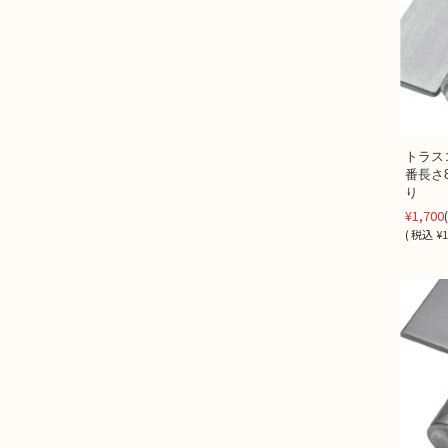
トラス
番長さ8
り (2
¥1,700
(
税込
¥1