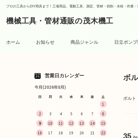
プロの工具からDIY用具まで！工場用品、電動工具、測定、管材・切削・水栓・作業・
機械工具・管材通販の茂木機工
ホーム
お知らせ
商品ジャンル
日立ポンプ
営業日カレンダー
ボ
今月(2026年8月)
日
月
火
水
木
金
土
ボルト
1
2
3
4
5
6
7
8
9
10
11
12
13
14
15
16
17
18
19
20
21
22
35
it