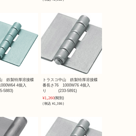
山 鉄製特厚溶接蝶
トラスコ中山 鉄製特厚溶接蝶
000W64 4個入
番長さ76 1000W76 4個入
5883)
り (233-5891)
¥1,260
(税別)
)
(
税込
¥1,386 )