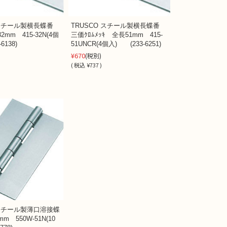
 スチール製横長蝶番
TRUSCO スチール製横長蝶番
mm 415-32N(4個
三価ｸﾛﾑﾒｯｷ 全長51mm 415-
6138)
51UNCR(4個入) (233-6251)
¥670
(税別)
(
税込
¥737 )
 スチール製薄口溶接蝶
m 550W-51N(10