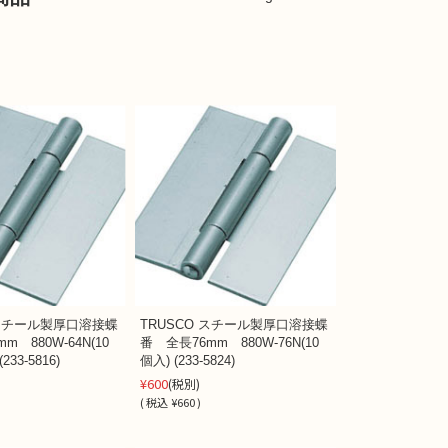
 スチール製厚口溶接蝶
TRUSCO スチール製厚口溶接蝶
m 880W-64N(10
番 全長76mm 880W-76N(10
3-5816)
個入) (233-5824)
¥600
(税別)
(
税込
¥660 )