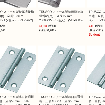
SCO スチール製特厚溶接旗
TRUSCO スチール製特厚溶接旗
TRUSCO
左用) 全長153mm
蝶番(右用) 全長153mm
生地 全長32
153L(2個入) (233-5972)
2000W153R(2個入) (512-8005)
入) (233-
¥1,680
¥310
(税別)
(税別)
(税別)
,848 )
(
税込
¥1,848 )
(
税込
¥341 )
Soldout
SCO スチール製薄口普通蝶
TRUSCO スチール製薄口普通蝶
TRUSCO
 全長51mm 550-
番 三価ｸﾛﾑﾒｯｷ 全長51mm
番 全長51m