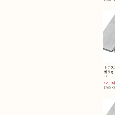
トラス
番長さ1
り (2
¥2,810
(
税込
¥3