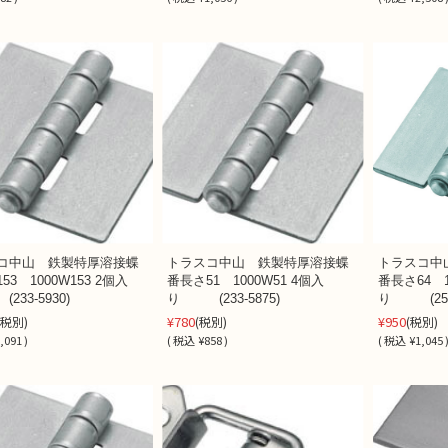
コ中山 鉄製特厚溶接蝶
トラスコ中山 鉄製特厚溶接蝶
トラスコ中
53 1000W153 2個入
番長さ51 1000W51 4個入
番長さ64 1
33-5930)
り (233-5875)
り (255-
¥780
¥950
(税別)
(税別)
(税別)
,091 )
(
税込
¥858 )
(
税込
¥1,045 