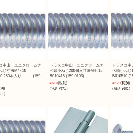
コ中山 ユニクロームナ
トラスコ中山 ユニクロームナ
トラスコ中
ねじ寸法M4×10
ベ頭小ねじ200個入寸法M4×15
ベ頭小ねじ1
410 250本入り (159-
B010415 (159-0103)
B010510 (1
¥610
¥620
(税別)
(税別)
税別)
(
税込
¥671 )
(
税込
¥682 )
71 )