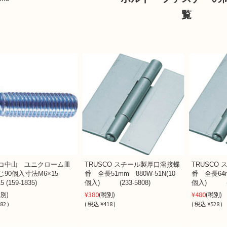
覧
コ中山 ユニクローム皿
TRUSCO スチール製厚口溶接蝶
TRUSCO
じ90個入寸法M6×15
番 全長51mm 880W-51N(10
番 全長64m
5 (159-1835)
個入) (233-5808)
個入) (23
¥380
¥480
税別)
(税別)
(税別)
82 )
(
税込
¥418 )
(
税込
¥528 )