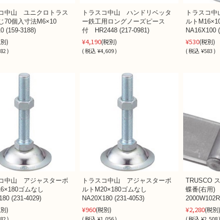
コ中山 ユニクロトラス
トラスコ中山 ハンドリベッタ
トラスコ中
じ70個入寸法M6×10
ー鉄工用ロングノーズピース
ルトM16×
0 (159-3188)
付 HR2448 (217-0981)
NA16X100 (
¥4,190
¥530
税別)
(税別)
(税別)
82 )
(
税込
¥4,609 )
(
税込
¥583 )
コ中山 アジャスターボ
トラスコ中山 アジャスターボ
TRUSCO
16×180ゴムなし
ルトM20×180ゴムなし
蝶番(右用)
80 (231-4029)
NA20X180 (231-4053)
2000W102R
¥960
¥2,280
税別)
(税別)
(税別
82 )
(
税込
¥1,056 )
(
税込
¥2,508 