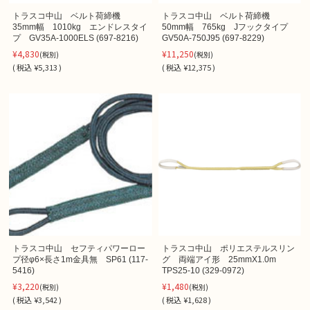
トラスコ中山 ベルト荷締機
トラスコ中山 ベルト荷締機
35mm幅 1010kg エンドレスタイ
50mm幅 765kg Jフックタイプ
プ GV35A-1000ELS (697-8216)
GV50A-750J95 (697-8229)
¥4,830
¥11,250
(税別)
(税別)
(
税込
¥5,313 )
(
税込
¥12,375 )
トラスコ中山 セフティパワーロー
トラスコ中山 ポリエステルスリン
プ径φ6×長さ1m金具無 SP61 (117-
グ 両端アイ形 25mmX1.0m
5416)
TPS25-10 (329-0972)
¥3,220
¥1,480
(税別)
(税別)
(
税込
¥3,542 )
(
税込
¥1,628 )