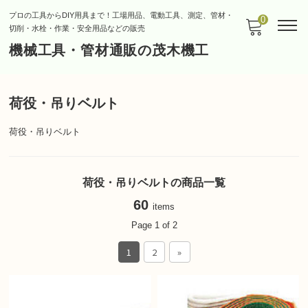
プロの工具からDIY用具まで！工場用品、電動工具、測定、管材・
0
切削・水栓・作業・安全用品などの販売
機械工具・管材通販の茂木機工
荷役・吊りベルト
荷役・吊りベルト
荷役・吊りベルトの商品一覧
60
items
Page 1 of 2
1
2
»