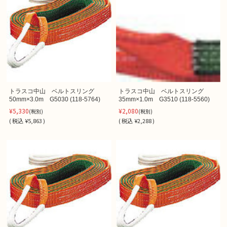
トラスコ中山 ベルトスリング
トラスコ中山 ベルトスリング
50mm×3.0m G5030 (118-5764)
35mm×1.0m G3510 (118-5560)
¥5,330
¥2,080
(税別)
(税別)
(
税込
¥5,863 )
(
税込
¥2,288 )