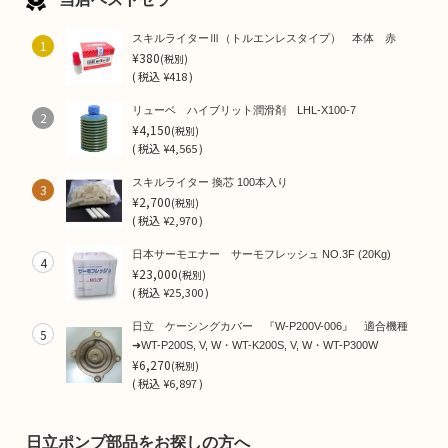
スキルライターⅢ（トルエンレスタイプ） 本体 赤
1
¥380
(税別)
(
税込
¥418 )
リューベ ハイブリット潤滑剤 LHL-X100-7
2
¥4,150
(税別)
(
税込
¥4,565 )
スキルライター 換芯 100本入り
3
¥2,700
(税別)
(
税込
¥2,970 )
日本サーモエナー サーモフレッシュ NO.3F (20Kg)
4
¥23,000
(税別)
(
税込
¥25,300 )
日立 ケーシングカバー 『W-P200V-006』 適合機種
5
➜WT-P200S, V, W・WT-K200S, V, W・WT-P300W
¥6,270
(税別)
(
税込
¥6,897 )
日立ポンプ部品をお探しの方へ