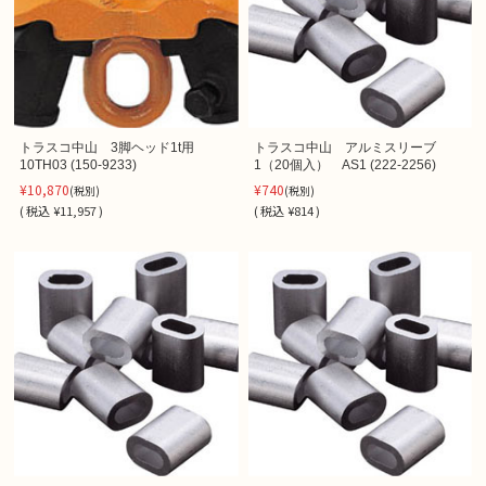
トラスコ中山 3脚ヘッド1t用
トラスコ中山 アルミスリーブ
10TH03 (150-9233)
1（20個入） AS1 (222-2256)
¥10,870
¥740
(税別)
(税別)
(
税込
¥11,957 )
(
税込
¥814 )