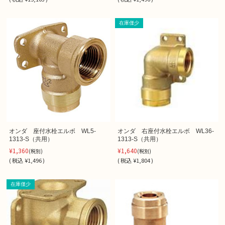
在庫僅少
オンダ 座付水栓エルボ WL5-
オンダ 右座付水栓エルボ WL36-
1313-S（共用）
1313-S（共用）
¥1,360
¥1,640
(税別)
(税別)
(
税込
¥1,496 )
(
税込
¥1,804 )
在庫僅少