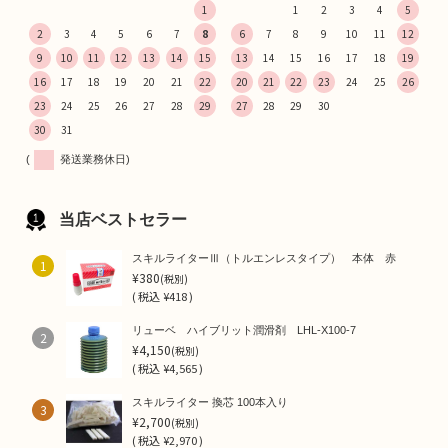
1
1
2
3
4
5
2
3
4
5
6
7
8
6
7
8
9
10
11
12
9
10
11
12
13
14
15
13
14
15
16
17
18
19
16
17
18
19
20
21
22
20
21
22
23
24
25
26
23
24
25
26
27
28
29
27
28
29
30
30
31
(
発送業務休日)
当店ベストセラー
スキルライターⅢ（トルエンレスタイプ） 本体 赤
1
¥380
(税別)
(
税込
¥418 )
リューベ ハイブリット潤滑剤 LHL-X100-7
2
¥4,150
(税別)
(
税込
¥4,565 )
スキルライター 換芯 100本入り
3
¥2,700
(税別)
(
税込
¥2,970 )