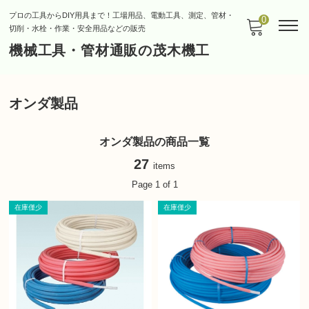
プロの工具からDIY用具まで！工場用品、電動工具、測定、管材・
0
切削・水栓・作業・安全用品などの販売
機械工具・管材通販の茂木機工
オンダ製品
オンダ製品の商品一覧
27
items
Page 1 of 1
在庫僅少
在庫僅少