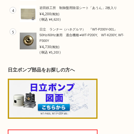
岩田鉄工所 制御盤用除湿シート「あうん」2枚入り
4
¥4,200
(税別)
(
税込
¥4,620 )
日立 ランナー（ハネグルマ） 『WT-P200Y-001』
5
50Hz/60Hz兼用 適合機種➜WT-P200Y, WT-K200Y, WT-
P300Y
¥4,730
(税別)
(
税込
¥5,203 )
日立ポンプ部品をお探しの方へ