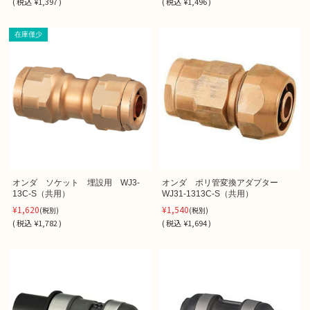
(
税込
¥1,397 )
(
税込
¥1,496 )
在庫僅少
オンダ ソケット 埋設用 WJ3-
オンダ ポリ管変換アダプター
13C-S（共用）
WJ31-1313C-S（共用）
¥1,620
¥1,540
(税別)
(税別)
(
税込
¥1,782 )
(
税込
¥1,694 )