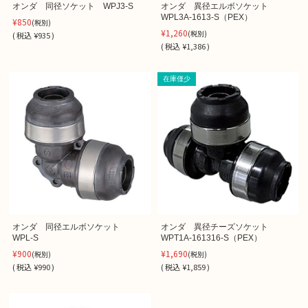
オンダ 同径ソケット WPJ3-S
オンダ 異径エルボソケット
WPL3A-1613-S（PEX）
¥850
(税別)
¥1,260
(税別)
(
税込
¥935 )
(
税込
¥1,386 )
在庫僅少
オンダ 同径エルボソケット
オンダ 異径チーズソケット
WPL‐S
WPT1A-161316-S（PEX）
¥900
¥1,690
(税別)
(税別)
(
税込
¥990 )
(
税込
¥1,859 )