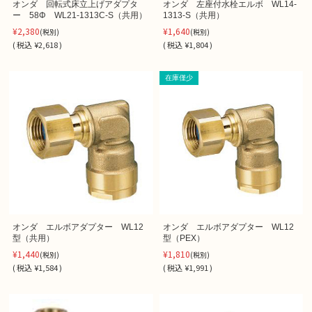
オンダ 回転式床立上げアダプタ
オンダ 左座付水栓エルボ WL14-
ー 58Φ WL21-1313C-S（共用）
1313-S（共用）
¥2,380
¥1,640
(税別)
(税別)
(
税込
¥2,618 )
(
税込
¥1,804 )
在庫僅少
オンダ エルボアダプター WL12
オンダ エルボアダプター WL12
型（共用）
型（PEX）
¥1,440
¥1,810
(税別)
(税別)
(
税込
¥1,584 )
(
税込
¥1,991 )