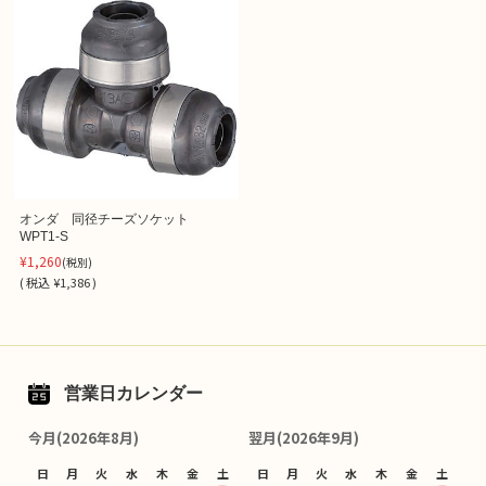
オンダ 同径チーズソケット
WPT1-S
¥1,260
(税別)
(
税込
¥1,386 )
営業日カレンダー
今月(2026年8月)
翌月(2026年9月)
日
月
火
水
木
金
土
日
月
火
水
木
金
土