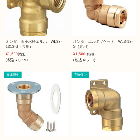
オンダ 両座水栓エルボ WL33-
オンダ エルボソケット WL3-13-
1313-S（共用）
S（共用）
¥1,690
¥1,580
(税別)
(税別)
(
税込
¥1,859 )
(
税込
¥1,738 )
在庫僅少
在庫僅少