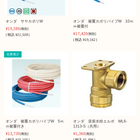
オンダ サヤカポリW
オンダ 被覆カポリパイプW 10ｍ
ｍ被覆付
¥19,580
(税別)
¥17,420
(税別)
(
税込
¥21,538 )
(
税込
¥19,162 )
在庫僅少
オンダ 被覆カポリパイプW 5ｍ
オンダ 逆座水栓エルボ WL6-
ｍ被覆付き
1313-S（共用）
¥13,730
¥1,360
(税別)
(税別)
(
税込
¥15,103 )
(
税込
¥1,496 )