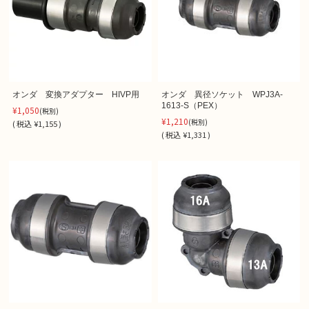
オンダ 変換アダプター HIVP用
オンダ 異径ソケット WPJ3A-
1613-S（PEX）
¥1,050
(税別)
¥1,210
(税別)
(
税込
¥1,155 )
(
税込
¥1,331 )