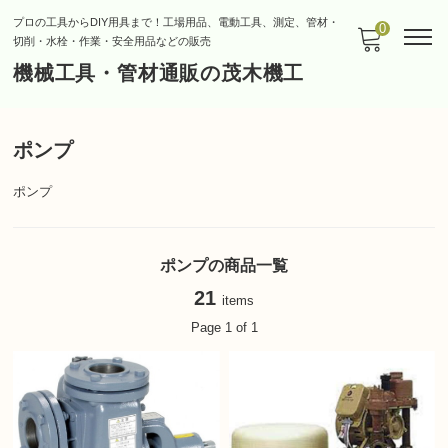
プロの工具からDIY用具まで！工場用品、電動工具、測定、管材・
0
切削・水栓・作業・安全用品などの販売
機械工具・管材通販の茂木機工
ポンプ
ポンプ
ポンプの商品一覧
21
items
Page 1 of 1