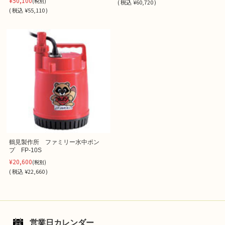
¥50,100
(税別)
(
税込
¥60,720 )
(
税込
¥55,110 )
鶴見製作所 ファミリー水中ポン
プ FP-10S
¥20,600
(税別)
(
税込
¥22,660 )
営業日カレンダー