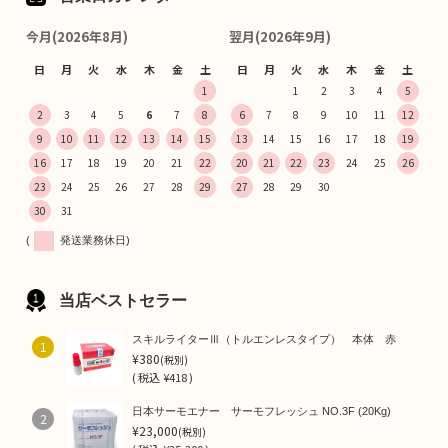
今月(2026年8月)
翌月(2026年9月)
日
月
火
水
木
金
土
日
月
火
水
木
金
土
1
1
2
3
4
5
2
3
4
5
6
7
8
6
7
8
9
10
11
12
9
10
11
12
13
14
15
13
14
15
16
17
18
19
16
17
18
19
20
21
22
20
21
22
23
24
25
26
23
24
25
26
27
28
29
27
28
29
30
30
31
(
発送業務休日)
当店ベストセラー
スキルライターⅢ（トルエンレスタイプ） 本体 赤
1
¥380
(税別)
(
税込
¥418 )
日本サーモエナー サーモフレッシュ NO.3F (20Kg)
2
¥23,000
(税別)