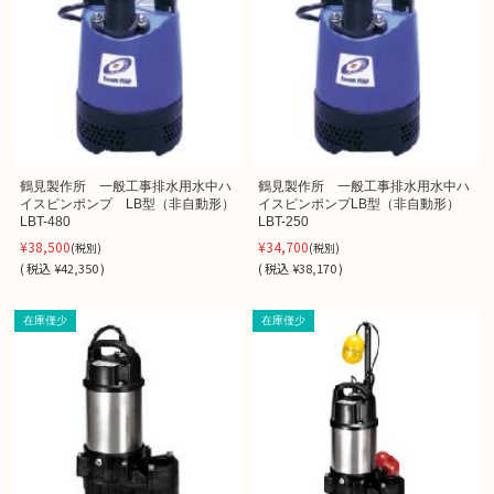
鶴見製作所 一般工事排水用水中ハ
鶴見製作所 一般工事排水用水中ハ
イスピンポンプ LB型（非自動形）
イスピンポンプLB型（非自動形）
LBT-480
LBT-250
¥38,500
¥34,700
(税別)
(税別)
(
税込
¥42,350 )
(
税込
¥38,170 )
在庫僅少
在庫僅少