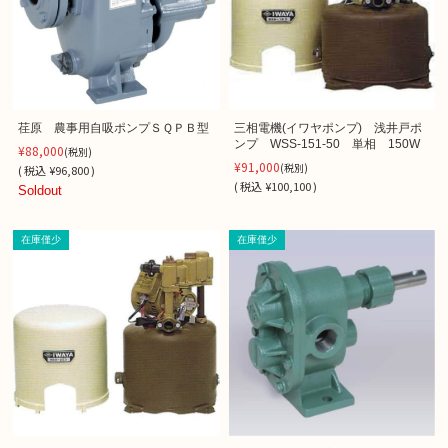
荏原 農事用自吸ポンプＳＱＰＢ型
三相電機(イワヤポンプ) 浅井戸ポ
ンプ WSS-151-50 単相 150W
¥88,000
(税別)
¥91,000
(税別)
(
税込
¥96,800 )
(
税込
¥100,100 )
Soldout
在庫僅少
在庫僅少