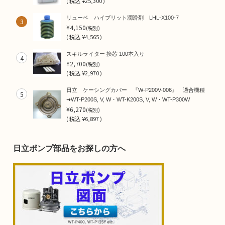
(
税込
¥25,300 )
リューベ ハイブリット潤滑剤 LHL-X100-7
3
¥4,150
(税別)
(
税込
¥4,565 )
スキルライター 換芯 100本入り
4
¥2,700
(税別)
(
税込
¥2,970 )
日立 ケーシングカバー 『W-P200V-006』 適合機種
5
➜WT-P200S, V, W・WT-K200S, V, W・WT-P300W
¥6,270
(税別)
(
税込
¥6,897 )
日立ポンプ部品をお探しの方へ