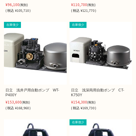
¥96,100
¥110,700
(税別)
(税別)
(
税込
¥105,710 )
(
税込
¥121,770 )
在庫僅少
在庫僅少
日立 浅井戸用自動ポンプ WT-
日立 浅深両用自動ポンプ CT-
P400Y
K750Y
¥153,600
¥154,300
(税別)
(税別)
(
税込
¥168,960 )
(
税込
¥169,730 )
在庫僅少