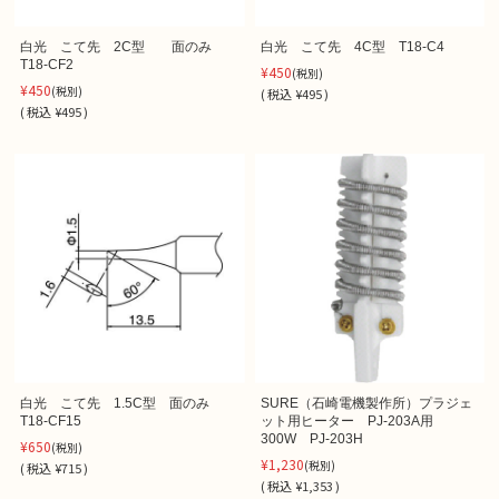
白光 こて先 2C型 面のみ
白光 こて先 4C型 T18-C4
T18-CF2
¥450
(税別)
¥450
(税別)
(
税込
¥495 )
(
税込
¥495 )
白光 こて先 1.5C型 面のみ
SURE（石崎電機製作所）プラジェ
T18-CF15
ット用ヒーター PJ-203A用
300W PJ-203H
¥650
(税別)
¥1,230
(税別)
(
税込
¥715 )
(
税込
¥1,353 )