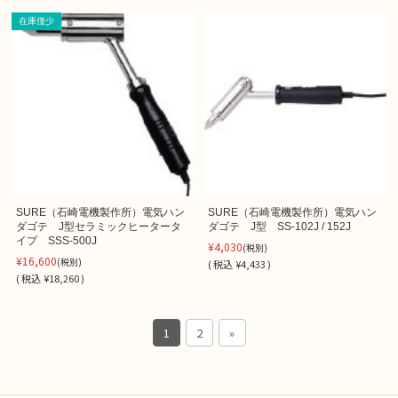
在庫僅少
SURE（石崎電機製作所）電気ハン
SURE（石崎電機製作所）電気ハン
ダゴテ J型セラミックヒータータ
ダゴテ J型 SS-102J / 152J
イプ SSS-500J
¥4,030
(税別)
¥16,600
(税別)
(
税込
¥4,433 )
(
税込
¥18,260 )
1
2
»