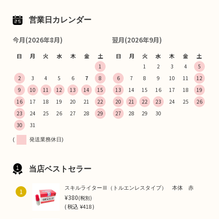
営業日カレンダー
今月(2026年8月)
翌月(2026年9月)
日
月
火
水
木
金
土
日
月
火
水
木
金
土
1
1
2
3
4
5
2
3
4
5
6
7
8
6
7
8
9
10
11
12
9
10
11
12
13
14
15
13
14
15
16
17
18
19
16
17
18
19
20
21
22
20
21
22
23
24
25
26
23
24
25
26
27
28
29
27
28
29
30
30
31
(
発送業務休日)
当店ベストセラー
スキルライターⅢ（トルエンレスタイプ） 本体 赤
1
¥380
(税別)
(
税込
¥418 )