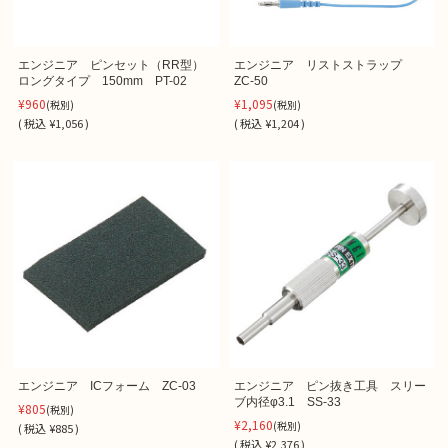
エンジニア ピンセット（RR型）
エンジニア リストストラップ
ロングタイプ 150mm PT-02
ZC-50
¥960
¥1,095
(税別)
(税別)
(
税込
¥1,056 )
(
税込
¥1,204 )
エンジニア ICフォーム ZC-03
エンジニア ピン抜き工具 スリー
ブ内径φ3.1 SS-33
¥805
(税別)
¥2,160
(税別)
(
税込
¥885 )
(
税込
¥2,376 )