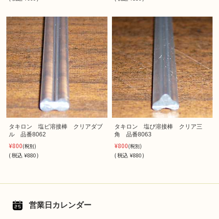
タキロン 塩ビ溶接棒 クリアダブ
タキロン 塩び溶接棒 クリア三
ル 品番8062
角 品番8063
¥800
¥800
(税別)
(税別)
(
税込
¥880 )
(
税込
¥880 )
営業日カレンダー