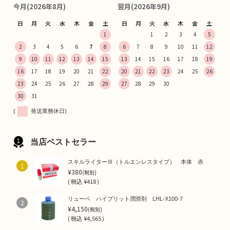
今月(2026年8月)
翌月(2026年9月)
日
月
火
水
木
金
土
日
月
火
水
木
金
土
1
1
2
3
4
5
2
3
4
5
6
7
8
6
7
8
9
10
11
12
9
10
11
12
13
14
15
13
14
15
16
17
18
19
16
17
18
19
20
21
22
20
21
22
23
24
25
26
23
24
25
26
27
28
29
27
28
29
30
30
31
(
発送業務休日)
当店ベストセラー
スキルライターⅢ（トルエンレスタイプ） 本体 赤
1
¥380
(税別)
(
税込
¥418 )
リューベ ハイブリット潤滑剤 LHL-X100-7
2
¥4,150
(税別)
(
税込
¥4,565 )