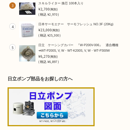
スキルライター 換芯 100本入り
3
¥2,700
(税別)
(
税込
¥2,970 )
日本サーモエナー サーモフレッシュ NO.3F (20Kg)
4
¥23,000
(税別)
(
税込
¥25,300 )
日立 ケーシングカバー 『W-P200V-006』 適合機種
5
➜WT-P200S, V, W・WT-K200S, V, W・WT-P300W
¥6,270
(税別)
(
税込
¥6,897 )
日立ポンプ部品をお探しの方へ