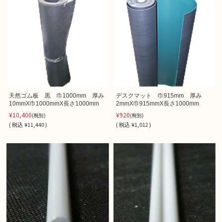
天然ゴム板 黒 巾1000mm 厚み
デスクマット 巾915mm 厚み
10mmX巾1000mmX長さ1000mm
2mmX巾915mmX長さ1000mm
¥10,400
¥920
(税別)
(税別)
(
税込
¥11,440 )
(
税込
¥1,012 )