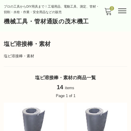
プロの工具からDIY用具まで！工場用品、電動工具、測定、管材・
0
切削・水栓・作業・安全用品などの販売
機械工具・管材通販の茂木機工
塩ビ溶接棒・素材
塩ビ溶接棒・素材
塩ビ溶接棒・素材の商品一覧
14
items
Page 1 of 1