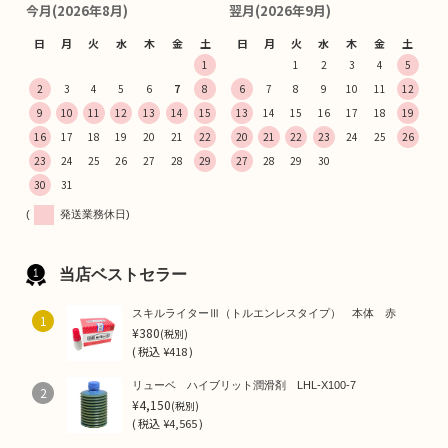
今月(2026年8月)
翌月(2026年9月)
日
月
火
水
木
金
土
日
月
火
水
木
金
土
1
1
2
3
4
5
2
3
4
5
6
7
8
6
7
8
9
10
11
12
9
10
11
12
13
14
15
13
14
15
16
17
18
19
16
17
18
19
20
21
22
20
21
22
23
24
25
26
23
24
25
26
27
28
29
27
28
29
30
30
31
(
発送業務休日)
当店ベストセラー
スキルライターⅢ（トルエンレスタイプ） 本体 赤
1
¥380
(税別)
(
税込
¥418 )
リューベ ハイブリット潤滑剤 LHL-X100-7
2
¥4,150
(税別)
(
税込
¥4,565 )