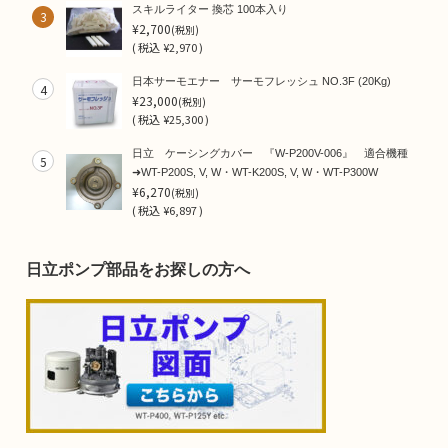
スキルライター 換芯 100本入り
3
¥2,700
(税別)
(
税込
¥2,970 )
日本サーモエナー サーモフレッシュ NO.3F (20Kg)
4
¥23,000
(税別)
(
税込
¥25,300 )
日立 ケーシングカバー 『W-P200V-006』 適合機種
5
➜WT-P200S, V, W・WT-K200S, V, W・WT-P300W
¥6,270
(税別)
(
税込
¥6,897 )
日立ポンプ部品をお探しの方へ