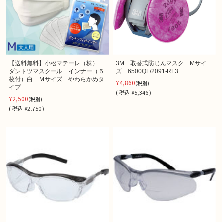
【送料無料】小松マテーレ（株）
3M 取替式防じんマスク Mサイ
ダントツマスクール インナー（５
ズ 6500QL/2091-RL3
枚付）白 Ｍサイズ やわらかめタ
¥4,860
(税別)
イプ
(
税込
¥5,346 )
¥2,500
(税別)
(
税込
¥2,750 )