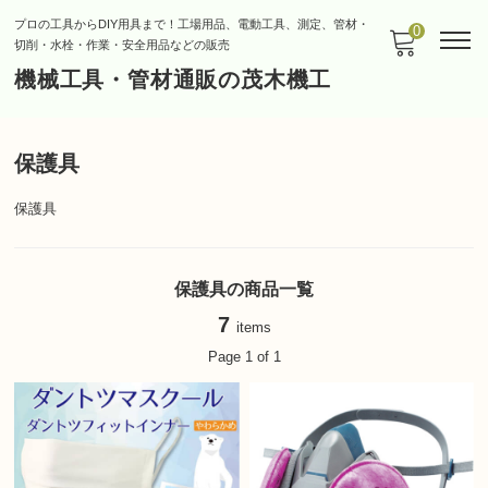
プロの工具からDIY用具まで！工場用品、電動工具、測定、管材・
0
切削・水栓・作業・安全用品などの販売
機械工具・管材通販の茂木機工
保護具
保護具
保護具の商品一覧
7
items
Page 1 of 1