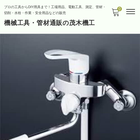
プロの工具からDIY用具まで！工場用品、電動工具、測定、管材・
0
切削・水栓・作業・安全用品などの販売
機械工具・管材通販の茂木機工