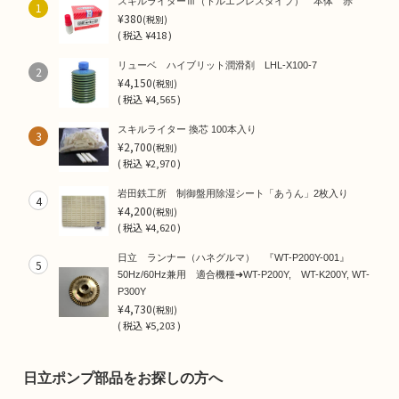
スキルライターⅢ（トルエンレスタイプ） 本体 赤
1
¥380
(税別)
(
税込
¥418 )
リューベ ハイブリット潤滑剤 LHL-X100-7
2
¥4,150
(税別)
(
税込
¥4,565 )
スキルライター 換芯 100本入り
3
¥2,700
(税別)
(
税込
¥2,970 )
岩田鉄工所 制御盤用除湿シート「あうん」2枚入り
4
¥4,200
(税別)
(
税込
¥4,620 )
日立 ランナー（ハネグルマ） 『WT-P200Y-001』
5
50Hz/60Hz兼用 適合機種➜WT-P200Y, WT-K200Y, WT-
P300Y
¥4,730
(税別)
(
税込
¥5,203 )
日立ポンプ部品をお探しの方へ