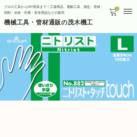
プロの工具からDIY用具まで！工場用品、電動工具、測定、管材・
0
切削・水栓・作業・安全用品などの販売
機械工具・管材通販の茂木機工