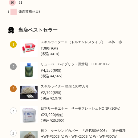
30
31
(
発送業務休日)
当店ベストセラー
スキルライターⅢ（トルエンレスタイプ） 本体 赤
1
¥380
(税別)
(
税込
¥418 )
リューベ ハイブリット潤滑剤 LHL-X100-7
2
¥4,150
(税別)
(
税込
¥4,565 )
スキルライター 換芯 100本入り
3
¥2,700
(税別)
(
税込
¥2,970 )
日本サーモエナー サーモフレッシュ NO.3F (20Kg)
4
¥23,000
(税別)
(
税込
¥25,300 )
日立 ケーシングカバー 『W-P200V-006』 適合機種
5
➜WT-P200S, V, W・WT-K200S, V, W・WT-P300W