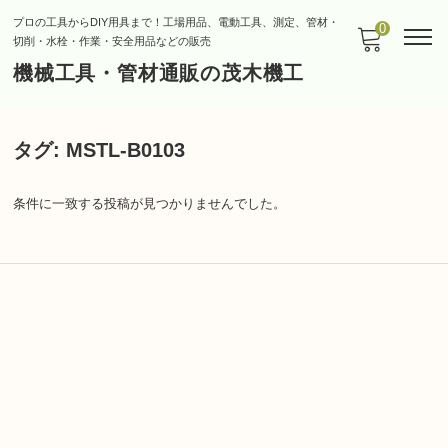
プロの工具からDIY用具まで！工場用品、電動工具、測定、管材・
0
切削・水栓・作業・安全用品などの販売
機械工具・管材通販の茂木機工
タグ:
MSTL-B0103
条件に一致する投稿が見つかりませんでした。