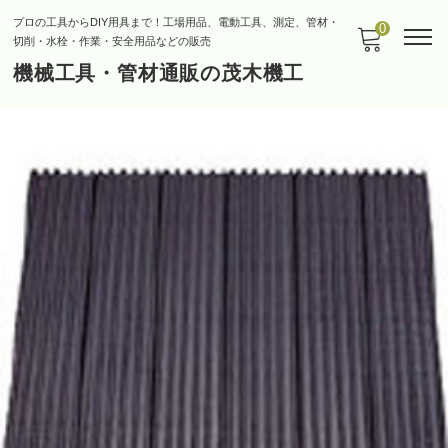
プロの工具からDIY用具まで！工場用品、電動工具、測定、管材・
0
切削・水栓・作業・安全用品などの販売
機械工具・管材通販の茂木機工