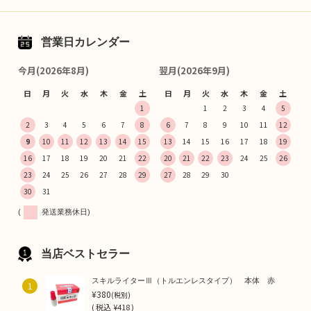
営業日カレンダー
今月(2026年8月)
翌月(2026年9月)
日
月
火
水
木
金
土
日
月
火
水
木
金
土
1
1
2
3
4
5
2
3
4
5
6
7
8
6
7
8
9
10
11
12
9
10
11
12
13
14
15
13
14
15
16
17
18
19
16
17
18
19
20
21
22
20
21
22
23
24
25
26
23
24
25
26
27
28
29
27
28
29
30
30
31
(
発送業務休日)
当店ベストセラー
スキルライターⅢ（トルエンレスタイプ） 本体 赤
1
¥380
(税別)
(
税込
¥418 )