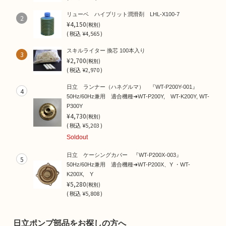
リューベ ハイブリット潤滑剤 LHL-X100-7
2
¥4,150
(税別)
(
税込
¥4,565 )
スキルライター 換芯 100本入り
3
¥2,700
(税別)
(
税込
¥2,970 )
日立 ランナー（ハネグルマ） 『WT-P200Y-001』
4
50Hz/60Hz兼用 適合機種➜WT-P200Y, WT-K200Y, WT-
P300Y
¥4,730
(税別)
(
税込
¥5,203 )
Soldout
日立 ケーシングカバー 『WT-P200X-003』
5
50Hz/60Hz兼用 適合機種➜WT-P200X、Y ・WT-
K200X, Y
¥5,280
(税別)
(
税込
¥5,808 )
日立ポンプ部品をお探しの方へ