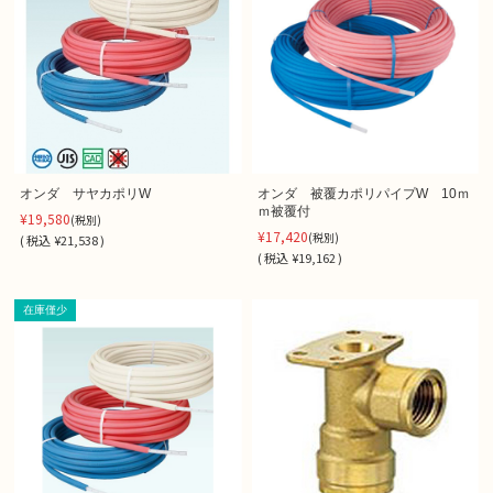
オンダ サヤカポリW
オンダ 被覆カポリパイプW 10ｍ
ｍ被覆付
¥19,580
(税別)
¥17,420
(税別)
(
税込
¥21,538 )
(
税込
¥19,162 )
在庫僅少