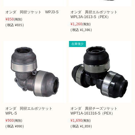
オンダ 同径ソケット WPJ3-S
オンダ 異径エルボソケット
WPL3A-1613-S（PEX）
¥850
(税別)
¥1,260
(税別)
(
税込
¥935 )
(
税込
¥1,386 )
在庫僅少
オンダ 同径エルボソケット
オンダ 異径チーズソケット
WPL‐S
WPT1A-161316-S（PEX）
¥900
¥1,690
(税別)
(税別)
(
税込
¥990 )
(
税込
¥1,859 )