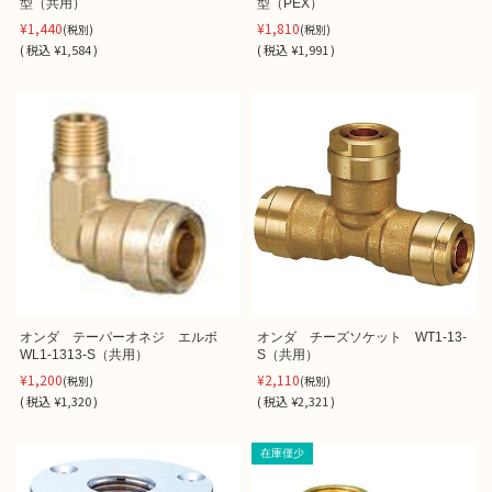
型（共用）
型（PEX）
¥1,440
¥1,810
(税別)
(税別)
(
税込
¥1,584 )
(
税込
¥1,991 )
オンダ テーパーオネジ エルボ
オンダ チーズソケット WT1-13-
WL1-1313-S（共用）
S（共用）
¥1,200
¥2,110
(税別)
(税別)
(
税込
¥1,320 )
(
税込
¥2,321 )
在庫僅少