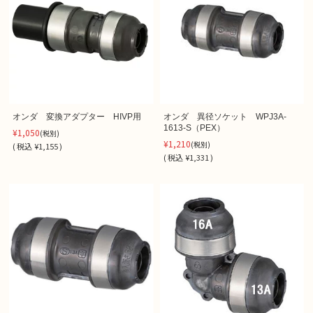
オンダ 変換アダプター HIVP用
オンダ 異径ソケット WPJ3A-
1613-S（PEX）
¥1,050
(税別)
¥1,210
(税別)
(
税込
¥1,155 )
(
税込
¥1,331 )