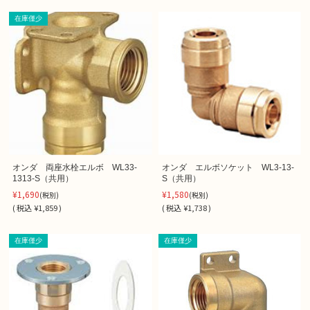
在庫僅少
オンダ 両座水栓エルボ WL33-
オンダ エルボソケット WL3-13-
1313-S（共用）
S（共用）
¥1,690
¥1,580
(税別)
(税別)
(
税込
¥1,859 )
(
税込
¥1,738 )
在庫僅少
在庫僅少