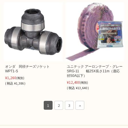
オンダ 同径チーズソケット
ユニテック アーロンテープ・グレー
WPT1-S
SRG-11 幅25X長さ11m（適応
径50A以下）
¥1,260
(税別)
¥12,400
(税別)
(
税込
¥1,386 )
(
税込
¥13,640 )
1
2
3
»