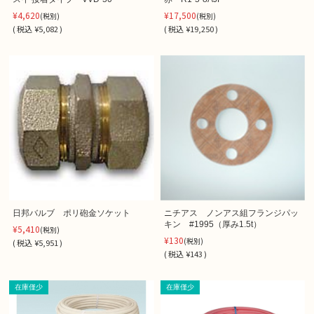
¥4,620
¥17,500
(税別)
(税別)
(
税込
¥5,082 )
(
税込
¥19,250 )
日邦バルブ ポリ砲金ソケット
ニチアス ノンアス組フランジパッ
キン #1995（厚み1.5t）
¥5,410
(税別)
¥130
(税別)
(
税込
¥5,951 )
(
税込
¥143 )
在庫僅少
在庫僅少