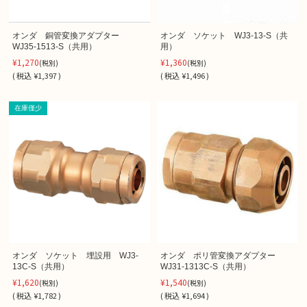
オンダ 銅管変換アダプター
オンダ ソケット WJ3-13-S（共
WJ35-1513-S（共用）
用）
¥1,270
¥1,360
(税別)
(税別)
(
税込
¥1,397 )
(
税込
¥1,496 )
在庫僅少
オンダ ソケット 埋設用 WJ3-
オンダ ポリ管変換アダプター
13C-S（共用）
WJ31-1313C-S（共用）
¥1,620
¥1,540
(税別)
(税別)
(
税込
¥1,782 )
(
税込
¥1,694 )