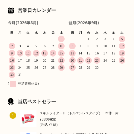
営業日カレンダー
今月(2026年8月)
翌月(2026年9月)
日
月
火
水
木
金
土
日
月
火
水
木
金
土
1
1
2
3
4
5
2
3
4
5
6
7
8
6
7
8
9
10
11
12
9
10
11
12
13
14
15
13
14
15
16
17
18
19
16
17
18
19
20
21
22
20
21
22
23
24
25
26
23
24
25
26
27
28
29
27
28
29
30
30
31
(
発送業務休日)
当店ベストセラー
スキルライターⅢ（トルエンレスタイプ） 本体 赤
1
¥380
(税別)
(
税込
¥418 )