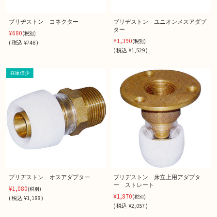
ブリヂストン コネクター
ブリヂストン ユニオンメスアダプ
ター
¥680
(税別)
¥1,390
(税別)
(
税込
¥748 )
(
税込
¥1,529 )
在庫僅少
ブリヂストン オスアダプター
ブリヂストン 床立上用アダプタ
ー ストレート
¥1,080
(税別)
¥1,870
(税別)
(
税込
¥1,188 )
(
税込
¥2,057 )