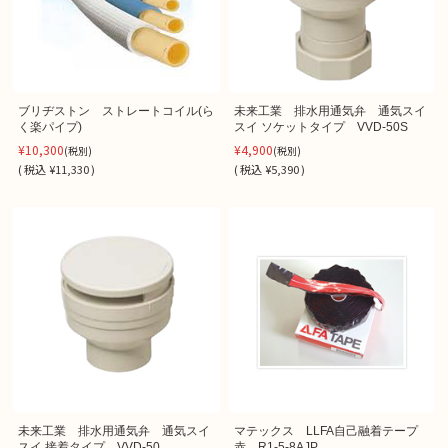
ブリヂストン ストレートコイル(ら
未来工業 排水用通気弁 通気スイ
く楽パイプ)
スイ ソケットタイプ VVD-50S
¥10,300
¥4,900
(税別)
(税別)
(
税込
¥11,330 )
(
税込
¥5,390 )
未来工業 排水用通気弁 通気スイ
マテックス LLFA自己融着テープ
スイ 接着タイプ VVD-50
赤 R1-5-8AJP