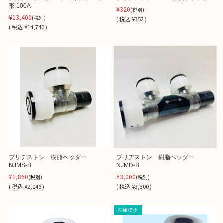
形 100A
¥320
(税別)
¥13,400
(税別)
(
税込
¥352 )
(
税込
¥14,740 )
ブリヂストン 樹脂ヘッダー
ブリヂストン 樹脂ヘッダー
NJMS-B
NJMD-B
¥1,860
¥3,000
(税別)
(税別)
(
税込
¥2,046 )
(
税込
¥3,300 )
在庫僅少