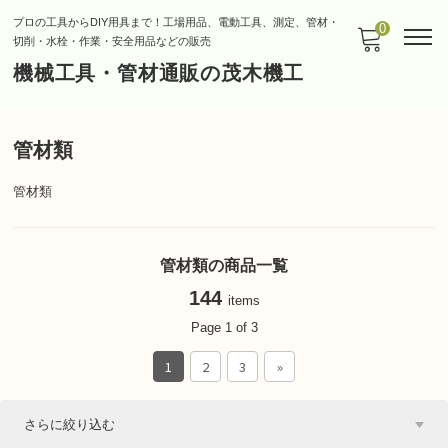
プロの工具からDIY用具まで！工場用品、電動工具、測定、管材・
0
切削・水栓・作業・安全用品などの販売
機械工具・管材通販の茂木機工
管材類
管材類
管材類の商品一覧
144
items
Page 1 of 3
1
2
3
»
さらに絞り込む