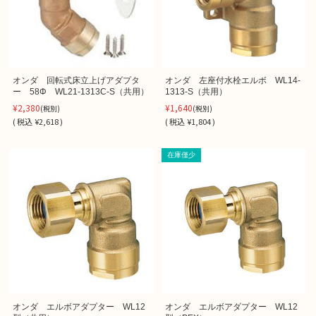
オンダ 回転式床立上げアダプタ
オンダ 左座付水栓エルボ WL14-
ー 58Φ WL21-1313C-S（共用）
1313-S（共用）
¥2,380
¥1,640
(税別)
(税別)
(
税込
¥2,618 )
(
税込
¥1,804 )
在庫僅少
オンダ エルボアダプター WL12
オンダ エルボアダプター WL12