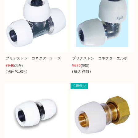
ブリヂストン コネクターチーズ
ブリヂストン コネクターエルボ
¥940
¥680
(税別)
(税別)
(
税込
¥1,034 )
(
税込
¥748 )
在庫僅少