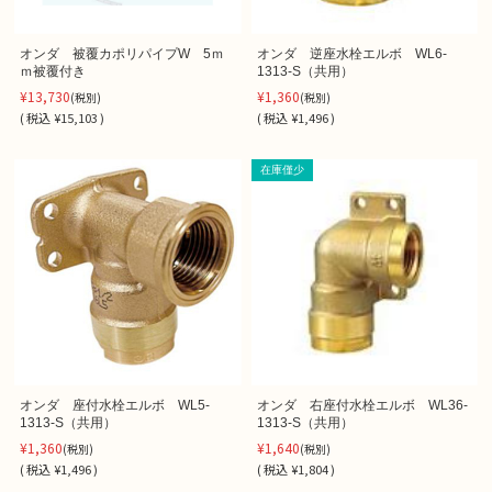
オンダ 被覆カポリパイプW 5ｍ
オンダ 逆座水栓エルボ WL6-
ｍ被覆付き
1313-S（共用）
¥13,730
¥1,360
(税別)
(税別)
(
税込
¥15,103 )
(
税込
¥1,496 )
在庫僅少
オンダ 座付水栓エルボ WL5-
オンダ 右座付水栓エルボ WL36-
1313-S（共用）
1313-S（共用）
¥1,360
¥1,640
(税別)
(税別)
(
税込
¥1,496 )
(
税込
¥1,804 )