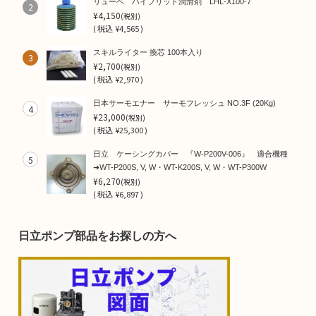
リューベ ハイブリット潤滑剤 LHL-X100-7
2
¥4,150
(税別)
(
税込
¥4,565 )
スキルライター 換芯 100本入り
3
¥2,700
(税別)
(
税込
¥2,970 )
日本サーモエナー サーモフレッシュ NO.3F (20Kg)
4
¥23,000
(税別)
(
税込
¥25,300 )
日立 ケーシングカバー 『W-P200V-006』 適合機種
5
➜WT-P200S, V, W・WT-K200S, V, W・WT-P300W
¥6,270
(税別)
(
税込
¥6,897 )
日立ポンプ部品をお探しの方へ