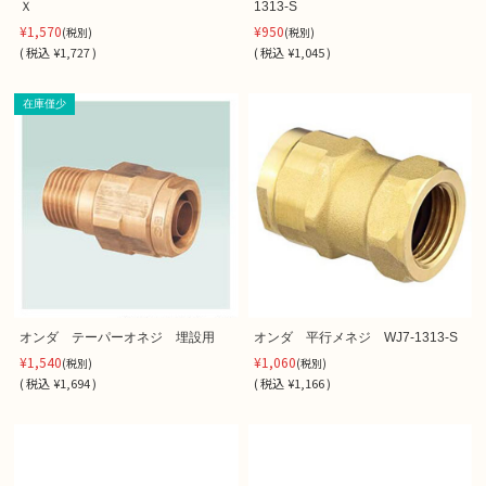
Ｘ
1313-S
¥1,570
¥950
(税別)
(税別)
(
税込
¥1,727 )
(
税込
¥1,045 )
在庫僅少
オンダ テーパーオネジ 埋設用
オンダ 平行メネジ WJ7-1313-S
¥1,540
¥1,060
(税別)
(税別)
(
税込
¥1,694 )
(
税込
¥1,166 )