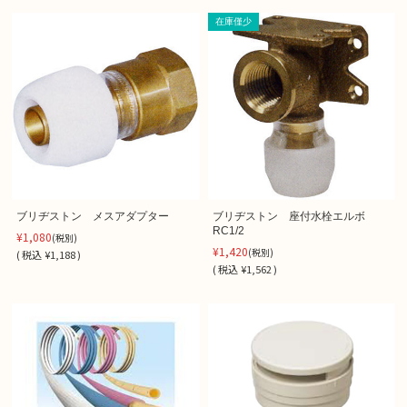
在庫僅少
ブリヂストン メスアダプター
ブリヂストン 座付水栓エルボ
RC1/2
¥1,080
(税別)
¥1,420
(税別)
(
税込
¥1,188 )
(
税込
¥1,562 )